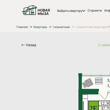
О проекте
Инф
Выбрать квартиру
Главная
Квартиры
1 комнатные
1-комнатная квартира №13
Назад
С меб