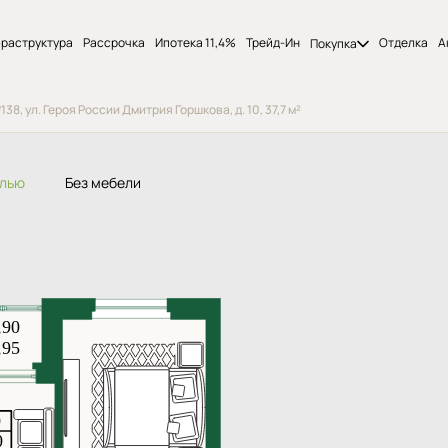
раструктура
Рассрочка
Ипотека 11,4%
Трейд-Ин
Отделка
А
Покупка
8, ул. Героя России Дмитрия Горшкова, д. 10, 37,7 м²
елью
Без мебели