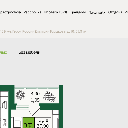
раструктура
Рассрочка
Ипотека 11,4%
Трейд-Ин
Отделка
А
Покупка
9, ул. Героя России Дмитрия Горшкова, д. 10, 37,9 м²
елью
Без мебели