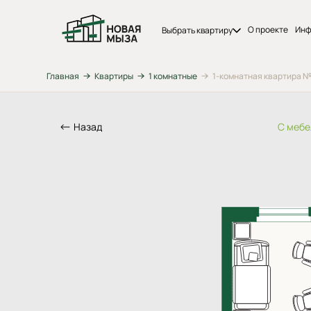
О проекте
Инф
Выбрать квартиру
Главная
Квартиры
1 комнатные
1-комнатная квартира №13
Назад
С меб